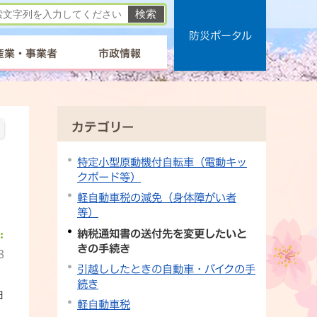
防災ポータル
産業・事業者
市政情報
カテゴリー
特定小型原動機付自転車（電動キッ
クボード等）
軽自動車税の減免（身体障がい者
等）
納税通知書の送付先を変更したいと
きの手続き
3
引越ししたときの自動車・バイクの手
続き
日
軽自動車税