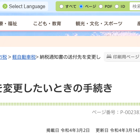
すべて
ページ
PDF
ID
療・福祉
こども・教育
観光・文化・スポーツ
市税
>
軽自動車税
> 納税通知書の送付先を変更し
印刷用ページ
を変更したいときの手続き
ページ番号：P-00238
掲載日 令和4年3月2日
更新日 令和4年3月14