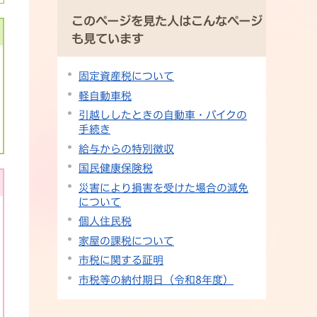
このページを見た人はこんなページ
も見ています
固定資産税について
軽自動車税
引越ししたときの自動車・バイクの
手続き
給与からの特別徴収
国民健康保険税
災害により損害を受けた場合の減免
について
個人住民税
家屋の課税について
市税に関する証明
市税等の納付期日（令和8年度）