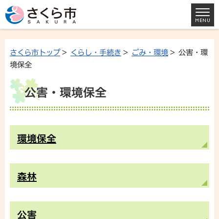
さくら市トップ
>
くらし・手続き
>
ごみ・環境
> 公害・環
境保全
公害・環境保全
環境保全
森林
公害