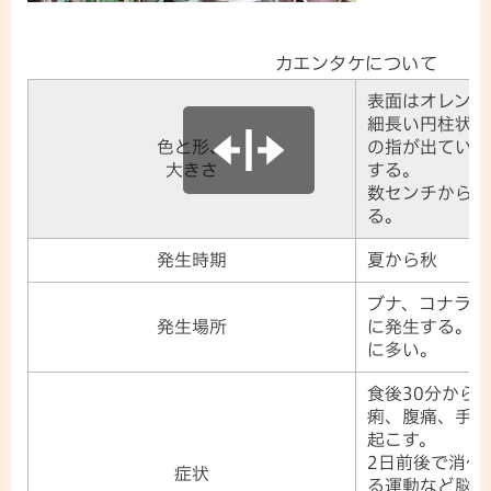
カエンタケについて
表面はオレンジ
細長い円柱状ま
色と形、
の指が出ている
大きさ
する。
数センチから2
る。
発生時期
夏から秋
ブナ、コナラな
発生場所
に発生する。枯
に多い。
食後30分から
痢、腹痛、手足
起こす。
2日前後で消化
症状
る運動など脳神