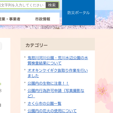
防災ポータル
産業・事業者
市政情報
カテゴリー
鬼怒川河川公園・荒川水辺公園の水
質検査結果について
オオキンケイギク抜取り作業を行い
ました
公園内の生物に注意！！
8
公園内行為許可申請（写真撮影な
ど）
さくら市の公園一覧
日
公園内の花火の使用について