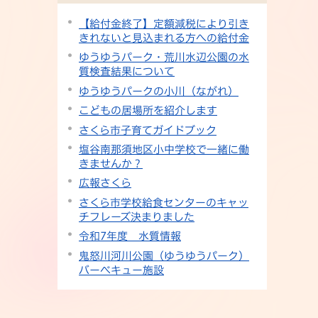
【給付金終了】定額減税により引き
きれないと見込まれる方への給付金
ゆうゆうパーク・荒川水辺公園の水
質検査結果について
ゆうゆうパークの小川（ながれ）
こどもの居場所を紹介します
さくら市子育てガイドブック
塩谷南那須地区小中学校で一緒に働
きませんか？
広報さくら
さくら市学校給食センターのキャッ
チフレーズ決まりました
令和7年度 水質情報
鬼怒川河川公園（ゆうゆうパーク）
バーベキュー施設