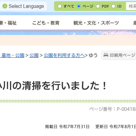
すべて
ページ
PDF
ID
療・福祉
こども・教育
観光・文化・スポーツ
・墓地・公園
>
公園
>
公園を利用する方へ
> ゆう
印刷用ページ
小川の清掃を行いました！
ページ番号：P-00418
掲載日 令和7年7月31日
更新日 令和7年8月1