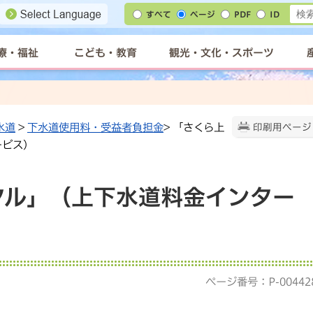
すべて
ページ
PDF
ID
療・福祉
こども・教育
観光・文化・スポーツ
水道
>
下水道使用料・受益者負担金
> 「さくら上
印刷用ページ
ービス）
タル」（上下水道料金インター
ページ番号：P-00442