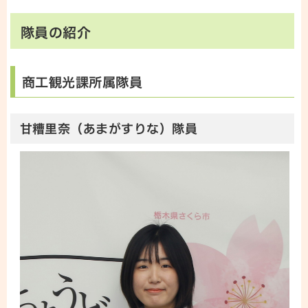
隊員の紹介
商工観光課所属隊員
甘糟里奈（あまがすりな）隊員