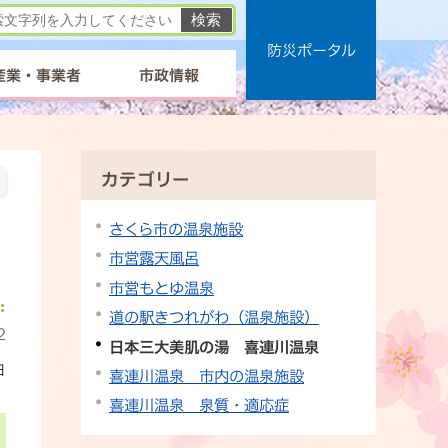
防災ポータル
産業・事業者
市政情報
カテゴリー
さくら市の温泉施設
市営露天風呂
市営もとゆ温泉
道の駅きつれがわ（温泉施設）
2
日本三大美肌の湯 喜連川温泉
日
喜連川温泉 市内の温泉施設
喜連川温泉 泉質・適応症