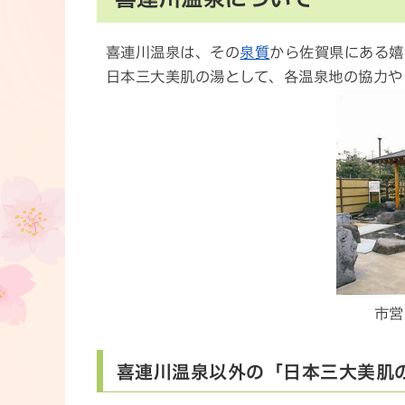
喜連川温泉は、その
泉質
から佐賀県にある嬉
日本三大美肌の湯として、各温泉地の協力や
市営
喜連川温泉以外の「日本三大美肌