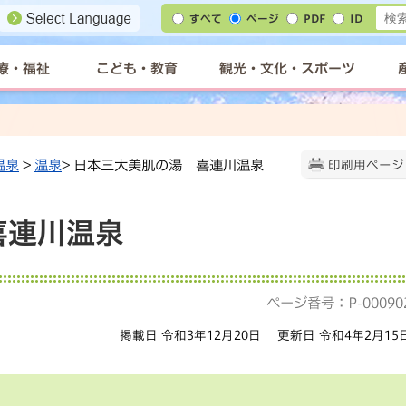
すべて
ページ
PDF
ID
療・福祉
こども・教育
観光・文化・スポーツ
温泉
>
温泉
> 日本三大美肌の湯 喜連川温泉
印刷用ページ
喜連川温泉
ページ番号：P-00090
掲載日 令和3年12月20日
更新日 令和4年2月15