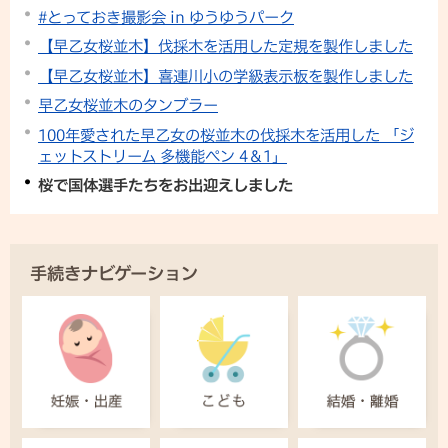
#とっておき撮影会 in ゆうゆうパーク
【早乙女桜並木】伐採木を活用した定規を製作しました
【早乙女桜並木】喜連川小の学級表示板を製作しました
早乙女桜並木のタンブラー
100年愛された早乙女の桜並木の伐採木を活用した 「ジ
ェットストリーム 多機能ペン 4＆1」
桜で国体選手たちをお出迎えしました
手続きナビゲーション