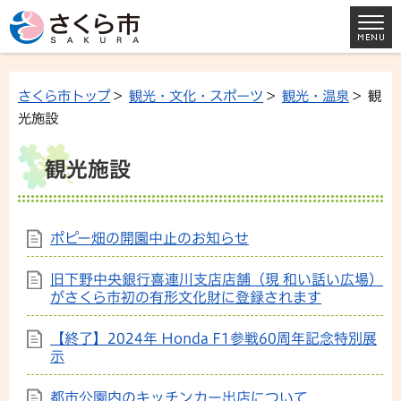
さくら市トップ
>
観光・文化・スポーツ
>
観光・温泉
> 観
光施設
観光施設
ポピー畑の開園中止のお知らせ
旧下野中央銀行喜連川支店店舗（現 和い話い広場）
がさくら市初の有形文化財に登録されます
【終了】2024年 Honda F1参戦60周年記念特別展
示
都市公園内のキッチンカー出店について