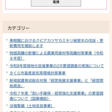
カテゴリー
果樹園におけるクビアカツヤカミキリ被害木の伐採・更
新費用を補助します
物価高騰の影響による農業用資材等高騰対策事業（令和
８年度）
令和8年度畑地化促進事業の2次要望調査の実施について
さくら市畜産臭気等環境対策事業
新規就農育成総合対策「経営発展支援事業」と「経営開
始資金」
令和７年度「担い手確保・経営強化支援事業」の要望調
査について（国庫補助）
ほ場整備（土地改良事業）