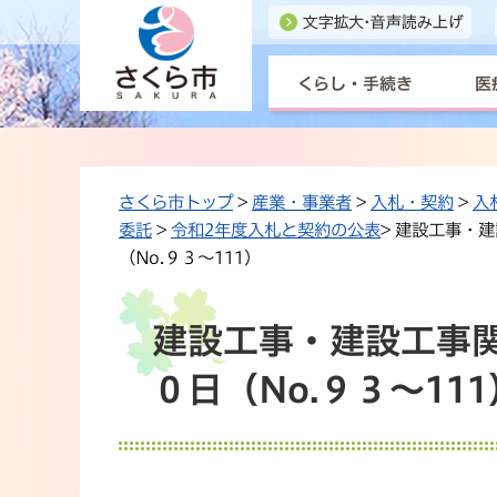
くらし・手続き
医
さくら市トップ
>
産業・事業者
>
入札・契約
>
入
委託
>
令和2年度入札と契約の公表
> 建設工事・
（No.９３～111）
建設工事・建設工事
０日（No.９３～111