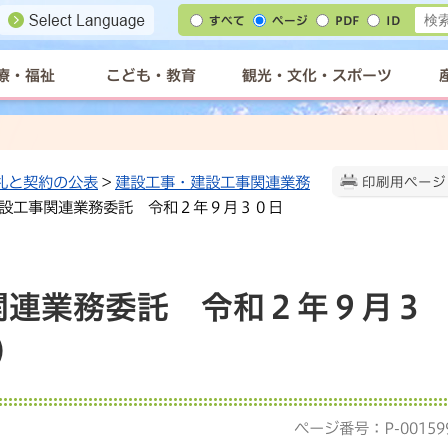
すべて
ページ
PDF
ID
療・福祉
こども・教育
観光・文化・スポーツ
札と契約の公表
>
建設工事・建設工事関連業務
印刷用ページ
建設工事関連業務委託 令和２年９月３０日
関連業務委託 令和２年９月３
）
ページ番号：P-00159