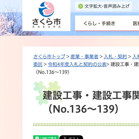
くらし・手続き
医
さくら市トップ
>
産業・事業者
>
入札・契約
>
入
委託
>
令和4年度入札と契約の公表
> 建設工事・
（No.136〜139）
建設工事・建設工事関
（No.136〜139）