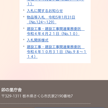
１）
入札に関するお知らせ
物品等入札 令和5年1月31日
（No.124～129）
建設工事・建設工事関連業務委託
令和４年４月２１日（No.１０）
入札関係様式
建設工事・建設工事関連業務委託
令和４年１０月３１日（No.９８〜１
１４）
卯の里庁舎
〒329-1311 栃木県さくら市氏家2190番地7