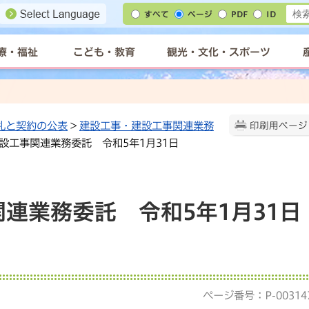
すべて
ページ
PDF
ID
療・福祉
こども・教育
観光・文化・スポーツ
札と契約の公表
>
建設工事・建設工事関連業務
印刷用ページ
建設工事関連業務委託 令和5年1月31日
連業務委託 令和5年1月31日
ページ番号：P-00314