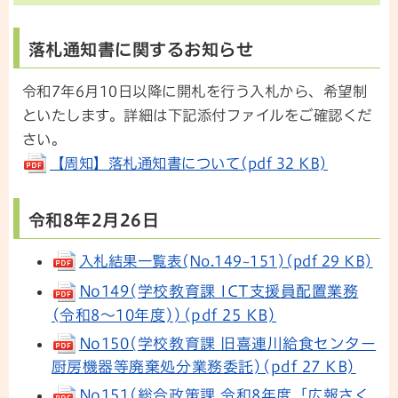
落札通知書に関するお知らせ
令和7年6月10日以降に開札を行う入札から、希望制
といたします。詳細は下記添付ファイルをご確認くだ
さい。
【周知】落札通知書について(pdf 32 KB)
令和8年2月26日
入札結果一覧表(No.149~151)(pdf 29 KB)
No149(学校教育課 ICT支援員配置業務
(令和8～10年度))(pdf 25 KB)
No150(学校教育課 旧喜連川給食センター
厨房機器等廃棄処分業務委託)(pdf 27 KB)
No151(総合政策課 令和8年度「広報さく