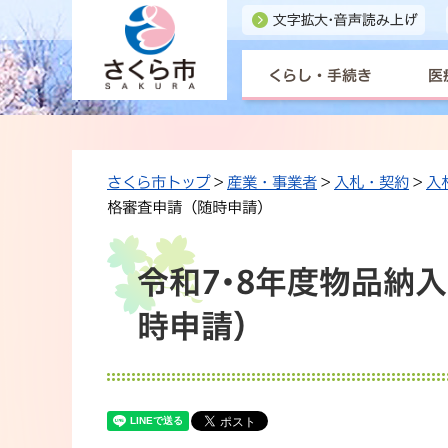
くらし・手続き
医
さくら市トップ
>
産業・事業者
>
入札・契約
>
入
格審査申請（随時申請）
令和7･8年度物品納
時申請）