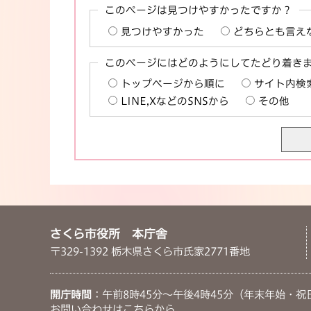
このページは見つけやすかったですか？
見つけやすかった
どちらとも言え
このページにはどのようにしてたどり着き
トップページから順に
サイト内検
LINE,XなどのSNSから
その他
さくら市役所 本庁舎
〒329-1392 栃木県さくら市氏家2771番地
開庁時間
：午前8時45分～午後4時45分（年末年始・祝
お問い合わせは
こちらから