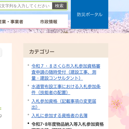
防災ポータル
産業・事業者
市政情報
カテゴリー
令和７・８さくら市入札参加資格審
査申請の随時受付（建設工事、測
量・建設コンサルタント）
水道管布設工事における入札参加条
件（技能者の配置）
入札参加資格（記載事項の変更届
出）
入札に参加する資格者の名簿
9
令和7･8年度物品納入等入札参加資格