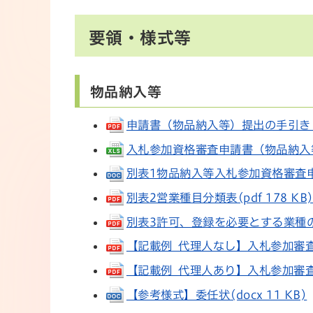
要領・様式等
物品納入等
申請書（物品納入等）提出の手引き（随時
入札参加資格審査申請書（物品納入等）(
別表1物品納入等入札参加資格審査申請
別表2営業種目分類表(pdf 178 KB
別表3許可、登録を必要とする業種
【記載例_代理人なし】入札参加審査申請
【記載例_代理人あり】入札参加審査申請
【参考様式】委任状(docx 11 KB)