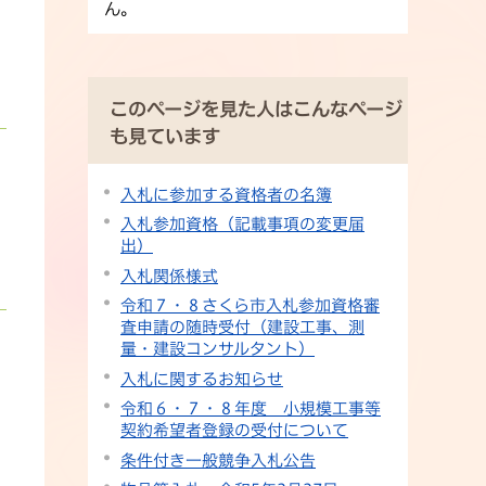
ん。
このページを見た人はこんなページ
も見ています
入札に参加する資格者の名簿
入札参加資格（記載事項の変更届
出）
入札関係様式
令和７・８さくら市入札参加資格審
査申請の随時受付（建設工事、測
量・建設コンサルタント）
入札に関するお知らせ
令和６・７・８年度 小規模工事等
契約希望者登録の受付について
条件付き一般競争入札公告