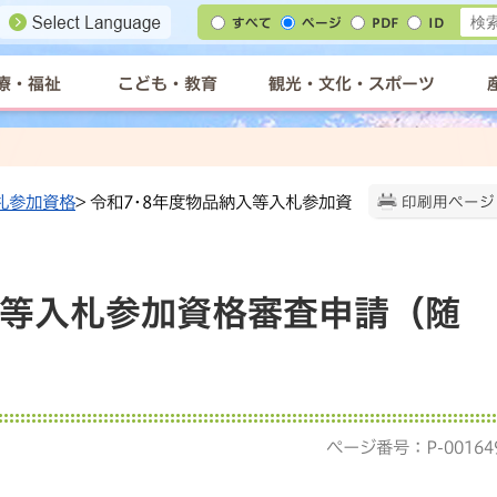
すべて
ページ
PDF
ID
療・福祉
こども・教育
観光・文化・スポーツ
札参加資格
> 令和7･8年度物品納入等入札参加資
印刷用ページ
入等入札参加資格審査申請（随
ページ番号：P-00164