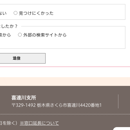
ない
見つけにくかった
ましたか？
索から
外部の検索サイトから
喜連川支所
〒329-1492 栃木県さくら市喜連川4420番地1
日を除く）
※窓口延長について