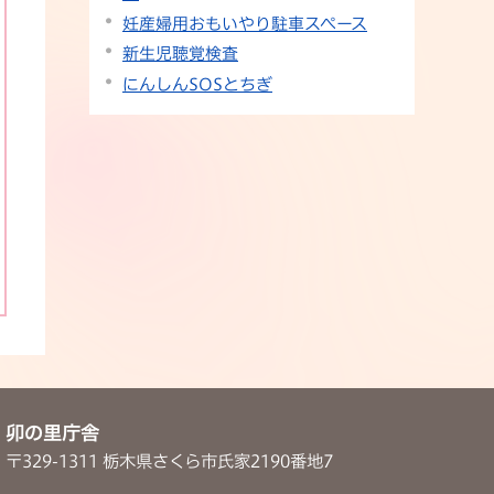
妊産婦用おもいやり駐車スペース
新生児聴覚検査
にんしんSOSとちぎ
卯の里庁舎
〒329-1311 栃木県さくら市氏家2190番地7