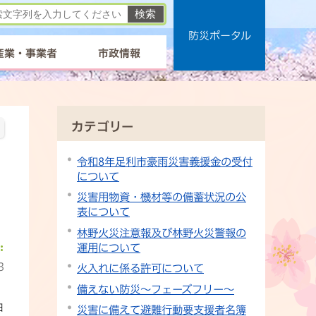
防災ポータル
産業・事業者
市政情報
カテゴリー
令和8年足利市豪雨災害義援金の受付
について
災害用物資・機材等の備蓄状況の公
表について
林野火災注意報及び林野火災警報の
運用について
3
火入れに係る許可について
備えない防災～フェーズフリー～
日
災害に備えて避難行動要支援者名簿