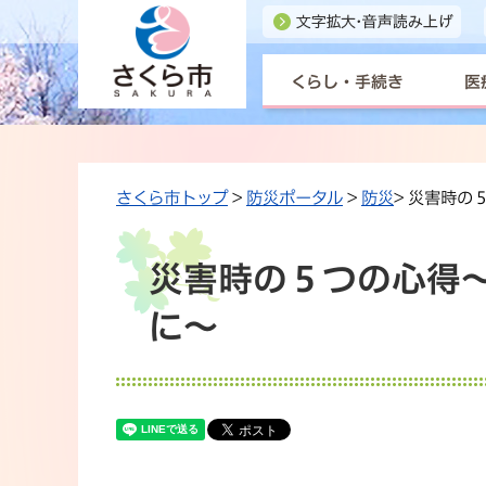
くらし・手続き
医
さくら市トップ
>
防災ポータル
>
防災
> 災害時
災害時の５つの心得
に〜