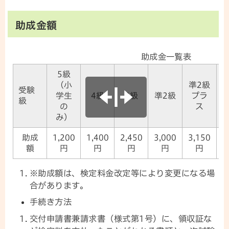
助成金額
助成金一覧表
5級
（小
準2級
受験
学生
4級
3級
準2級
プラ
級
の
ス
み）
助成
1,200
1,400
2,450
3,000
3,150
3
額
円
円
円
円
円
※助成額は、検定料金改定等により変更になる場
合があります。
手続き方法
交付申請書兼請求書（様式第1号）に、領収証な