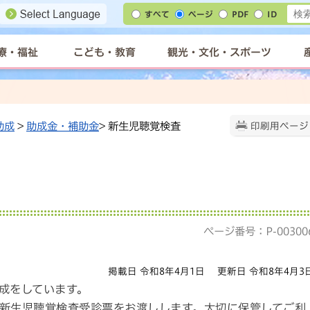
すべて
ページ
PDF
ID
療・福祉
こども・教育
観光・文化・スポーツ
助成
>
助成金・補助金
> 新生児聴覚検査
印刷用ページ
ページ番号：P-00300
掲載日 令和8年4月1日
更新日 令和8年4月3
成をしています。
新生児聴覚検査受診票をお渡しします。大切に保管してご利