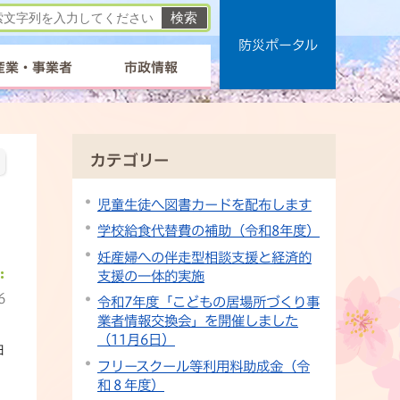
防災ポータル
産業・事業者
市政情報
カテゴリー
児童生徒へ図書カードを配布します
学校給食代替費の補助（令和8年度）
妊産婦への伴走型相談支援と経済的
支援の一体的実施
6
令和7年度「こどもの居場所づくり事
業者情報交換会」を開催しました
（11月6日）
日
フリースクール等利用料助成金（令
和８年度）