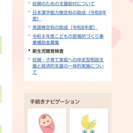
妊婦のための支援給付について
日本漢字能力検定料の助成（令和8年
度）
英語検定料の助成（令和8年度）
令和８年度こどもの居場所づくり事
業補助金募集
新生児聴覚検査
妊婦・子育て家庭への伴走型相談支
援と経済的支援の一体的実施につい
て
手続きナビゲーション