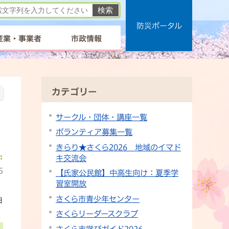
防災ポータル
産業・事業者
市政情報
カテゴリー
サークル・団体・講座一覧
ボランティア募集一覧
きらり★さくら2026 地域のイマド
キ交流会
5
【氏家公民館】中高生向け：夏季学
習室開放
さくら市青少年センター
日
さくらリーダースクラブ
さくら市学びガイド2026