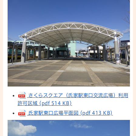
さくらスクエア（氏家駅東口交流広場）利用
許可区域 (pdf 514 KB)
氏家駅東口広場平面図 (pdf 413 KB)