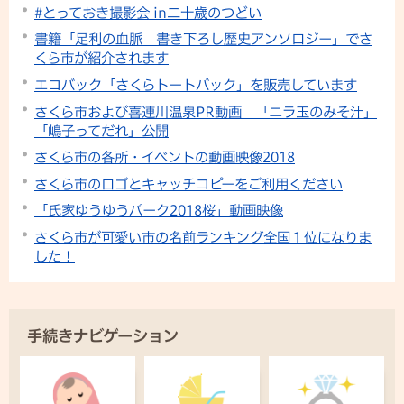
#とっておき撮影会 in二十歳のつどい
書籍「足利の血脈 書き下ろし歴史アンソロジー」でさ
くら市が紹介されます
エコバック「さくらトートバック」を販売しています
さくら市および喜連川温泉PR動画 「ニラ玉のみそ汁」
「嶋子ってだれ」公開
さくら市の各所・イベントの動画映像2018
さくら市のロゴとキャッチコピーをご利用ください
「氏家ゆうゆうパーク2018桜」動画映像
さくら市が可愛い市の名前ランキング全国１位になりま
した！
手続きナビゲーション