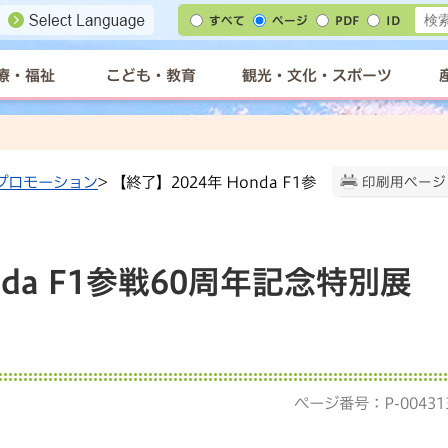
すべて
ページ
PDF
ID
療・福祉
こども・教育
観光・文化・スポーツ
プロモーション
> 【終了】2024年 Honda F1参
印刷用ページ
nda F1参戦60周年記念特別展
ページ番号：P-00431