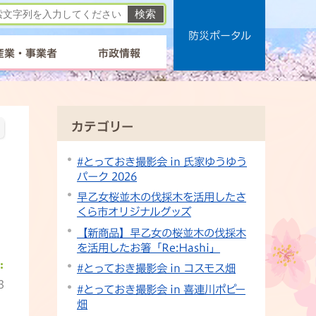
防災ポータル
産業・事業者
市政情報
カテゴリー
#とっておき撮影会 in 氏家ゆうゆう
パーク 2026
早乙女桜並木の伐採木を活用したさ
くら市オリジナルグッズ
【新商品】早乙女の桜並木の伐採木
を活用したお箸「Re:Hashi」
#とっておき撮影会 in コスモス畑
3
#とっておき撮影会 in 喜連川ポピー
畑