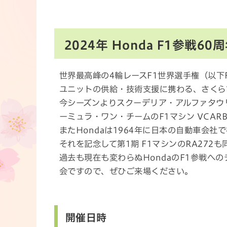
2024年 Honda F1参戦
世界最高峰の4輪レースF1世界選手権（以下
ユニットの供給・技術支援に携わる、さくら
今シーズンよりスクーデリア・アルファタウ
ーミュラ・ワン・チームのF1マシン VCARB
またHondaは1964年に日本の自動車会
それを記念して第1期 F1マシンのRA272
過去も現在も変わらぬHondaのF1参戦へ
会ですので、ぜひご来場ください。
開催日時