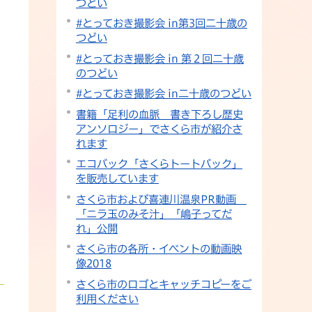
つどい
#とっておき撮影会 in第3回二十歳の
つどい
#とっておき撮影会 in 第２回二十歳
のつどい
#とっておき撮影会 in二十歳のつどい
書籍「足利の血脈 書き下ろし歴史
アンソロジー」でさくら市が紹介さ
れます
エコバック「さくらトートバック」
を販売しています
さくら市および喜連川温泉PR動画
「ニラ玉のみそ汁」「嶋子ってだ
れ」公開
さくら市の各所・イベントの動画映
像2018
さくら市のロゴとキャッチコピーをご
利用ください