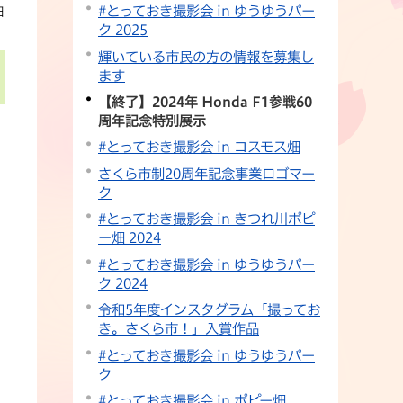
#とっておき撮影会 in ゆうゆうパー
日
ク 2025
輝いている市民の方の情報を募集し
ます
【終了】2024年 Honda F1参戦60
周年記念特別展示
#とっておき撮影会 in コスモス畑
、
さくら市制20周年記念事業ロゴマー
ォ
ク
#とっておき撮影会 in きつれ川ポピ
。
ー畑 2024
#とっておき撮影会 in ゆうゆうパー
ク 2024
令和5年度インスタグラム「撮ってお
き。さくら市！」入賞作品
#とっておき撮影会 in ゆうゆうパー
ク
#とっておき撮影会 in ポピー畑