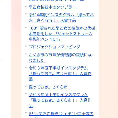
早乙女桜並木のタンブラー
令和4年度インスタグラム「撮ってお
き。さくら市！」入賞作品
100年愛された早乙女の桜並木の伐採
木を活用した 「ジェットストリーム
多機能ペン 4＆1」
プロジェクションマッピング
さくら市の市章が情報誌の表紙にな
りました
令和３年度下半期インスタグラム
「撮っておき。さくら市！」入賞作
品
撮っておき。さくら市
令和３年度上半期インスタグラム
「撮っておき。さくら市！」入賞作
品
#とっておき撮影会 in第4回二十歳の