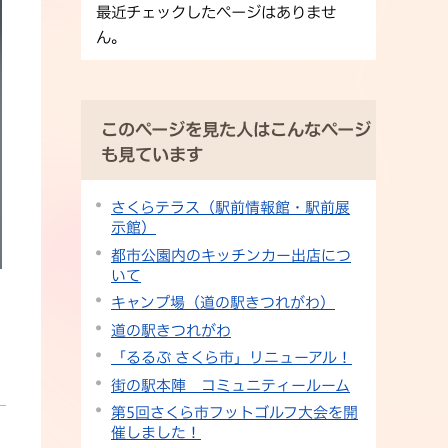
最近チェックしたページはありませ
ん。
このページを見た人はこんなページ
も見ています
さくらテラス（駅前情報館・駅前展
示館）
都市公園内のキッチンカー出店につ
いて
キャンプ場（道の駅きつれがわ）
道の駅きつれがわ
「るるぶ さくら市」リニューアル！
街の駅本陣 コミュニティールーム
第5回さくら市フットゴルフ大会を開
催しました！