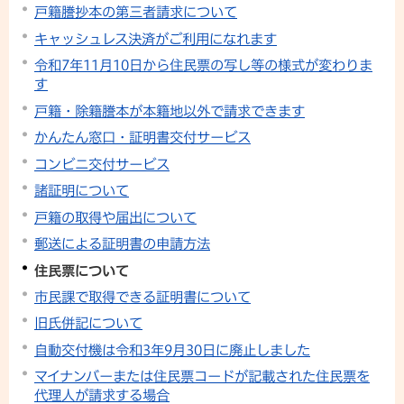
戸籍謄抄本の第三者請求について
キャッシュレス決済がご利用になれます
令和7年11月10日から住民票の写し等の様式が変わりま
す
戸籍・除籍謄本が本籍地以外で請求できます
かんたん窓口・証明書交付サービス
コンビニ交付サービス
諸証明について
戸籍の取得や届出について
郵送による証明書の申請方法
住民票について
市民課で取得できる証明書について
旧氏併記について
自動交付機は令和3年9月30日に廃止しました
マイナンバーまたは住民票コードが記載された住民票を
代理人が請求する場合