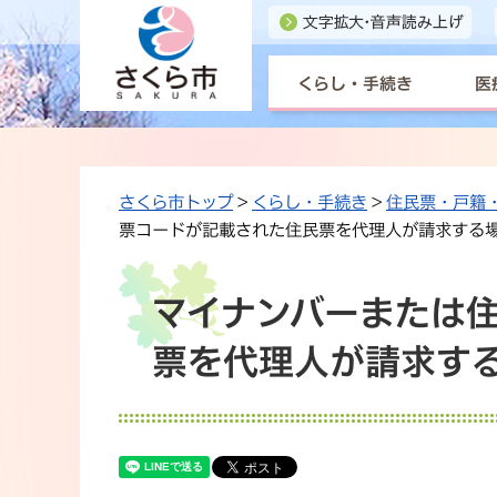
くらし・手続き
医
さくら市トップ
>
くらし・手続き
>
住民票・戸籍
票コードが記載された住民票を代理人が請求する
マイナンバーまたは
票を代理人が請求す