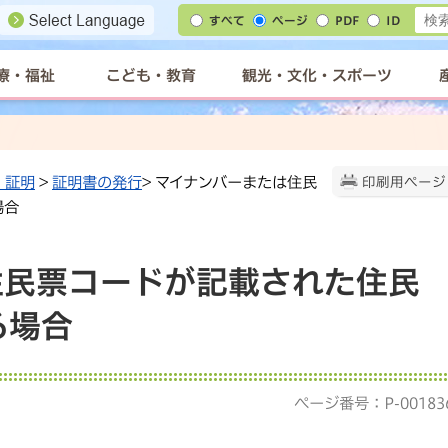
すべて
ページ
PDF
ID
療・福祉
こども・教育
観光・文化・スポーツ
・証明
>
証明書の発行
> マイナンバーまたは住民
印刷用ページ
場合
住民票コードが記載された住民
る場合
ページ番号：P-00183