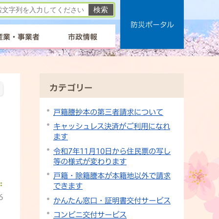
防災ポータル
産業・事業者
市政情報
カテゴリー
戸籍謄抄本の第三者請求について
キャッシュレス決済がご利用になれ
ます
令和7年11月10日から住民票の写し
等の様式が変わります
戸籍・除籍謄本が本籍地以外で請求
できます
6
かんたん窓口・証明書交付サービス
コンビニ交付サービス