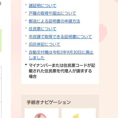
日
諸証明について
戸籍の取得や届出について
郵送による証明書の申請方法
住民票について
市民課で取得できる証明書について
旧氏併記について
自動交付機は令和3年9月30日に廃止
しました
マイナンバーまたは住民票コードが記
載された住民票を代理人が請求する
場合
手続きナビゲーション