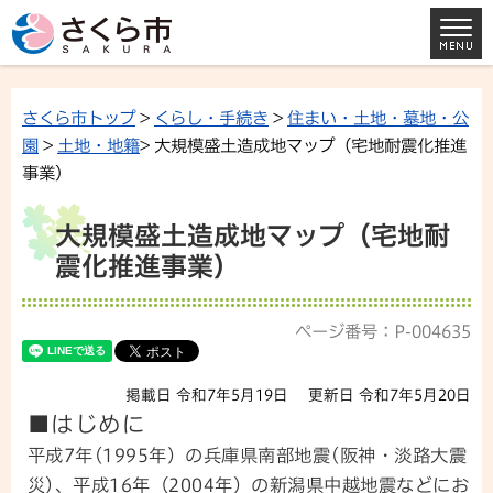
さくら市トップ
>
くらし・手続き
>
住まい・土地・墓地・公
園
>
土地・地籍
> 大規模盛土造成地マップ（宅地耐震化推進
事業）
大規模盛土造成地マップ（宅地耐
震化推進事業）
ページ番号：P-004635
掲載日 令和7年5月19日
更新日 令和7年5月20日
■はじめに
平成7年(1995年）の兵庫県南部地震(阪神・淡路大震
災)、平成16年（2004年）の新潟県中越地震などにお