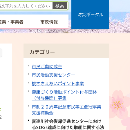
防災ポータル
産業・事業者
市政情報
カテゴリー
市民活動助成金
市民活動支援センター
桜ささえあいポイント事業
健康づくり活動ポイント付与団体
（付与機関）募集
市制２０周年記念市民等主催冠事業
支援補助金
2
喜連川社会復帰促進センターにおけ
るSDGs達成に向けた取組に関する法