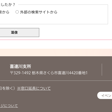
ましたか？
索から
外部の検索サイトから
喜連川支所
〒329-1492 栃木県さくら市喜連川4420番地1
日を除く）
※窓口延長について
イベン
ージについて