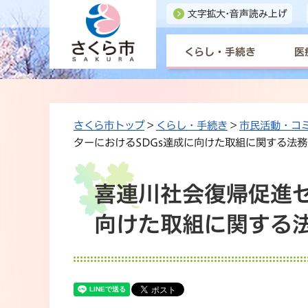
くらし・手続き
医
さくら市トップ
>
くらし・手続き
>
市民活動・コ
ターにおけるSDGs達成に向けた取組に関する法
喜連川社会復帰促進セ
向けた取組に関する