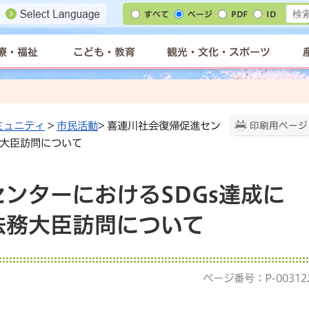
すべて
ページ
PDF
ID
療・福祉
こども・教育
観光・文化・スポーツ
ミュニティ
>
市民活動
> 喜連川社会復帰促進セン
印刷用ページ
務大臣訪問について
ンターにおけるSDGs達成に
法務大臣訪問について
ページ番号：P-00312