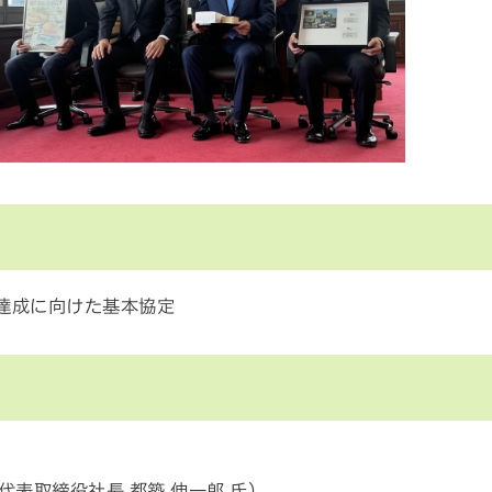
s達成に向けた基本協定
表取締役社長 都築 伸一郎 氏）