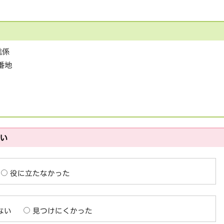
進係
1番地
さい
役に立たなかった
ない
見つけにくかった