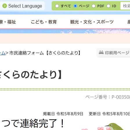
すべて
ページ
PDF
ID
療・福祉
こども・教育
観光・文化・スポーツ
ーム
> 市民連絡フォーム【さくらのたより】
印刷用ページ
さくらのたより】
ページ番号：P-00350
掲載日 令和5年8月9日
更新日 令和5年8月10