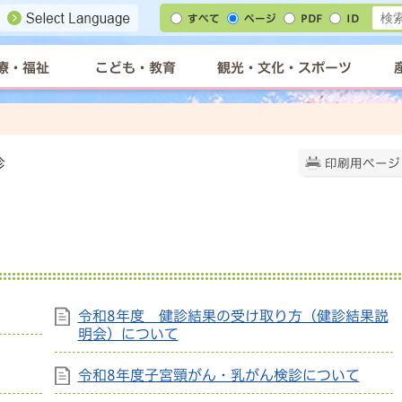
すべて
ページ
PDF
ID
療・福祉
こども・教育
観光・文化・スポーツ
診
印刷用ページ
令和8年度 健診結果の受け取り方（健診結果説
明会）について
令和8年度子宮頸がん・乳がん検診について