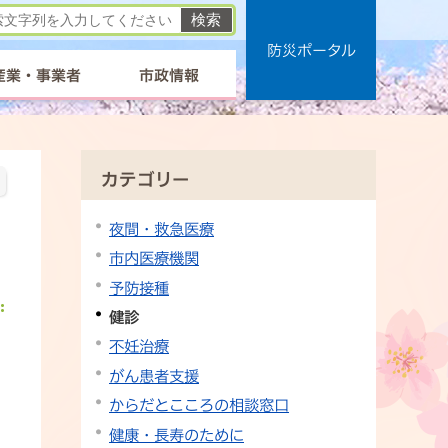
防災ポータル
産業・事業者
市政情報
カテゴリー
夜間・救急医療
市内医療機関
予防接種
健診
不妊治療
がん患者支援
からだとこころの相談窓口
健康・長寿のために