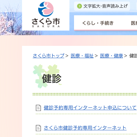
くらし・手続き
医
さくら市トップ
>
医療・福祉
>
医療・健康
> 健
健診
健診予約専用インターネット申込について
さくら市健診予約専用インターネット