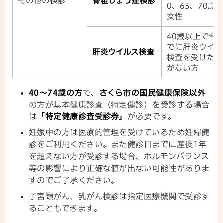
その他の検診
骨粗しょう症検診
0、65、70歳
女性
40歳以上で今
でに肝炎ウイル
肝炎ウイルス検査
検査を受けたこ
がない方
40～74歳の方
で、
さくら市の国民健康保険以外
の方が基本健康診査（特定健診）を受診する場合
は
「特定健康診査受診券」
が必要です。
妊娠中の方は医療的管理を受けているため妊婦健
診をご利用ください。また健診日までに産後1年
を超えない方が受診する場合、ホルモンバランス
等の影響により正確な値が出ない可能性がありま
すのでご了承ください。
子宮頸がん、乳がん検診は指定医療機関で受診す
ることもできます。