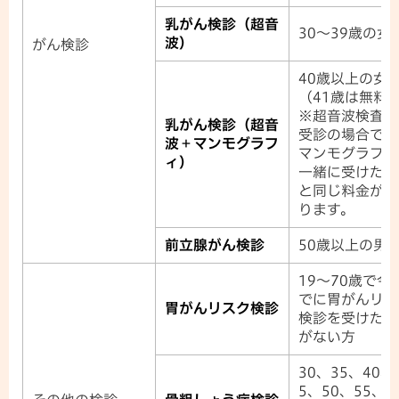
乳がん検診（超音
30～39歳の女
波）
がん検診
40歳以上の女
（41歳は無料
※超音波検査の
乳がん検診（超音
受診の場合でも
波＋マンモグラフ
マンモグラフィ
ィ）
一緒に受けたと
と同じ料金がか
ります。
前立腺がん検診
50歳以上の男
19
～70歳で今
でに胃がんリス
胃がんリスク検診
検診を受けたこ
がない方
30、35、40、
5、50、55、6