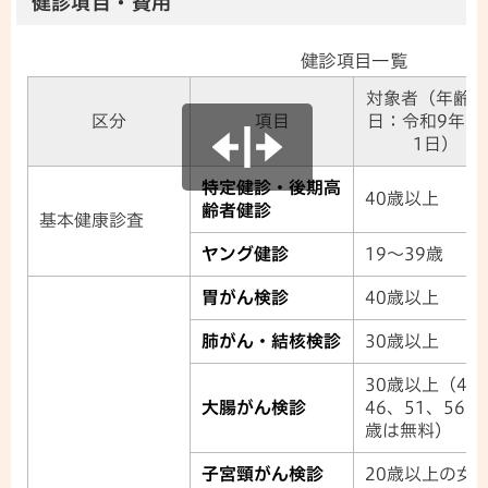
健診項目・費用
健診項目一覧
対象者（年齢基
区分
項目
日：令和9年3
1日）
特定健診・後期高
40歳以上
齢者健診
基本健康診査
ヤング健診
19～39歳
胃がん検診
40歳以上
肺がん・結核検診
30歳以上
30歳以上（41
大腸がん検診
46、51、56、
歳は無料）
子宮頸がん検診
20歳以上の女