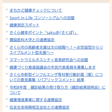
まちかど健康チェックについて
Sport in Life コンソーシアムへの加盟
健康測定スポット
さくら健幸ポイント「saku歩(さくぽ)」
獨協医科大学との連携協定
さくら市の高齢者支援は次の段階へ！～お世話型からリ
エイブルメント型支援へ～
スマートウエルネスシティ首長研究会への加盟
健康づくり推進協議会の市民代表委員を募集します
さくら市新型インフルエンザ等対策行動計画（案）につ
いての意見募集（パブリックコメント）結果
令和8年度 健診結果の受け取り方（健診結果説明会）に
ついて
健康増進事業に関する連携協定
住友生命保険相互会社との連携協定