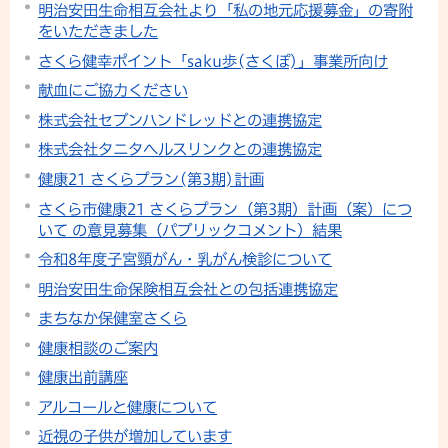
明治安田生命相互会社より「私の地元応援募金」の寄附
をいただきました
さくら健幸ポイント「saku歩(さくぽ)」事業所向け
献血にご協力ください
株式会社セブンハンドレッドとの連携協定
株式会社タニタヘルスリンクとの連携協定
健康21 さくらプラン(第3期)計画
さくら市健康21 さくらプラン（第3期）計画（案）につ
いて の意見募集（パブリックコメント）結果
令和8年度子宮頸がん・乳がん検診について
明治安田生命保険相互会社との包括連携協定
まちなか保健室さくら
健康相談のご案内
健康出前講座
アルコールと健康について
近視の子供が増加しています