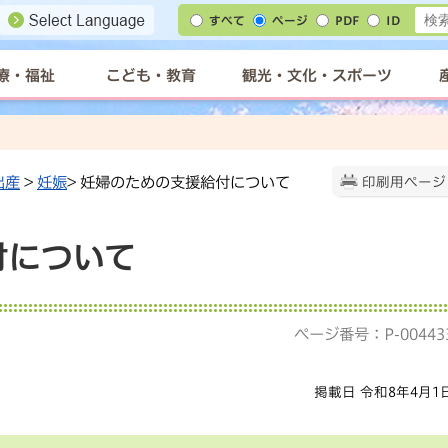
すべて
ページ
PDF
ID
療・福祉
こども・教育
観光・文化・スポーツ
出産
>
妊娠
> 妊婦のための支援給付について
印刷用ページ
付について
ページ番号：P-00443
掲載日 令和8年4月1