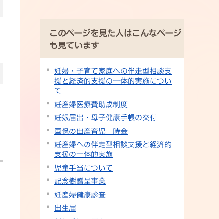
このページを見た人はこんなページ
も見ています
妊婦・子育て家庭への伴走型相談支
援と経済的支援の一体的実施につい
て
妊産婦医療費助成制度
妊娠届出・母子健康手帳の交付
国保の出産育児一時金
妊産婦への伴走型相談支援と経済的
支援の一体的実施
児童手当について
記念樹贈呈事業
妊産婦健康診査
出生届