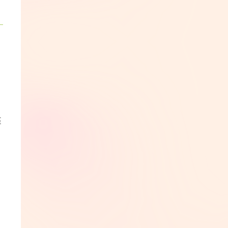
？
は
座