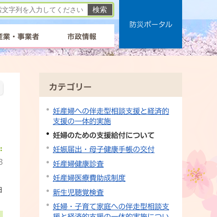
防災ポータル
産業・事業者
市政情報
カテゴリー
妊産婦への伴走型相談支援と経済的
支援の一体的実施
妊婦のための支援給付について
妊娠届出・母子健康手帳の交付
3
妊産婦健康診査
妊産婦医療費助成制度
日
新生児聴覚検査
妊婦・子育て家庭への伴走型相談支
援と経済的支援の一体的実施につい