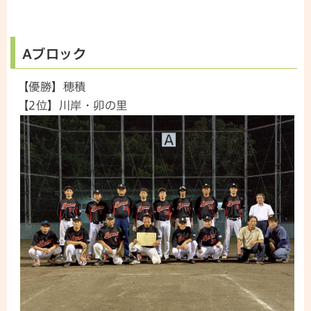
Aブロック
【優勝】穂積
【2位】川岸・卯の里