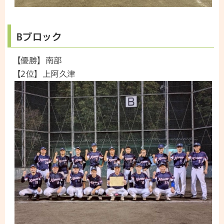
Bブロック
【優勝】南部
【2位】上阿久津