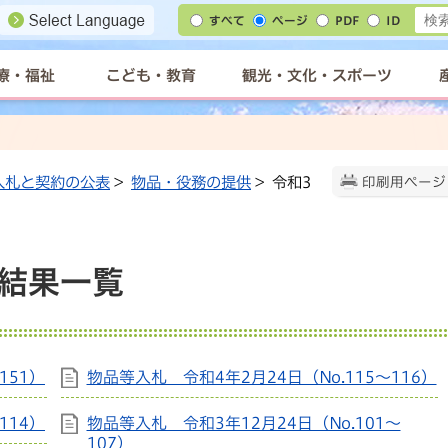
すべて
ページ
PDF
ID
療・福祉
こども・教育
観光・文化・スポーツ
入札と契約の公表
>
物品・役務の提供
> 令和3
印刷用ページ
結果一覧
151）
物品等入札 令和4年2月24日（No.115～116）
114）
物品等入札 令和3年12月24日（No.101～
107）