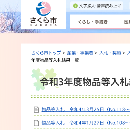
くらし・手続き
医
さくら市トップ
>
産業・事業者
>
入札・契約
>
年度物品等入札結果一覧
令和3年度物品等入札
物品等入札 令和4年3月25日（No.118～
物品等入札 令和4年1月27日（No.108～