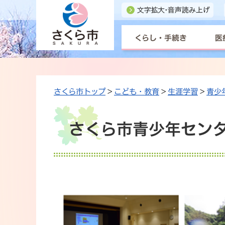
くらし・手続き
医
さくら市トップ
>
こども・教育
>
生涯学習
>
青少
さくら市青少年セン