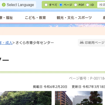
すべて
ページ
PDF
ID
療・福祉
こども・教育
観光・文化・スポーツ
年・成人
> さくら市青少年センター
印刷用ページ
ター
ページ番号：P-00118
掲載日 令和6年2月20日
更新日 令和7年3月18