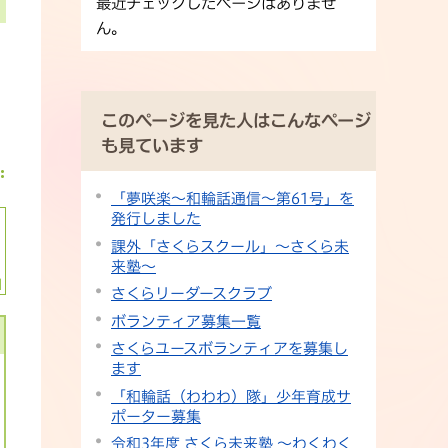
最近チェックしたページはありませ
ん。
このページを見た人はこんなページ
も見ています
「夢咲楽～和輪話通信～第61号」を
発行しました
課外「さくらスクール」〜さくら未
来塾〜
さくらリーダースクラブ
ボランティア募集一覧
さくらユースボランティアを募集し
ます
「和輪話（わわわ）隊」少年育成サ
ポーター募集
令和3年度 さくら未来塾 〜わくわく