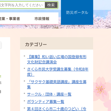
防災ポータル
産業・事業者
市政情報
カテゴリー
【募集】和い話い広場の国登録有形
文化財記念講演会
さくら市民大学受講生募集（令和8年
度）
「サクサク基礎英語講座」講座生募
4
集
日
サークル・団体・講座一覧
ボランティア募集一覧
第４回さくら市二十歳のつどい（令