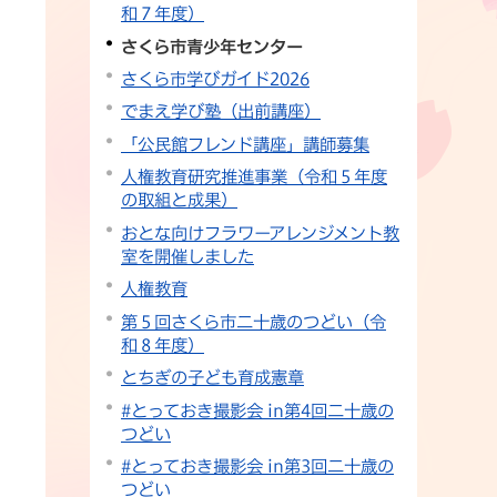
和７年度）
さくら市青少年センター
さくら市学びガイド2026
でまえ学び塾（出前講座）
「公民館フレンド講座」講師募集
人権教育研究推進事業（令和５年度
の取組と成果）
おとな向けフラワーアレンジメント教
室を開催しました
人権教育
第５回さくら市二十歳のつどい（令
和８年度）
とちぎの子ども育成憲章
#とっておき撮影会 in第4回二十歳の
つどい
#とっておき撮影会 in第3回二十歳の
つどい