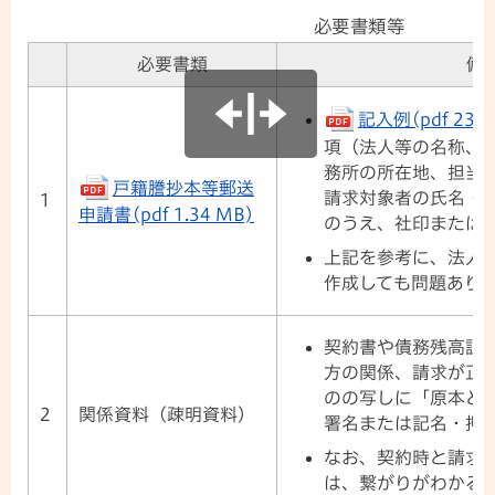
必要書類等
必要書類
備
記入例(pdf 239 
項（法人等の名称、
務所の所在地、担当
戸籍謄抄本等郵送
請求対象者の氏名・
1
申請書(pdf 1.34 MB)
のうえ、社印または
上記を参考に、法人
作成しても問題あり
契約書や債務残高証
方の関係、請求が正
のの写しに「原本と
2
関係資料（疎明資料）
署名または記名・押
なお、契約時と請求
は、繋がりがわかる