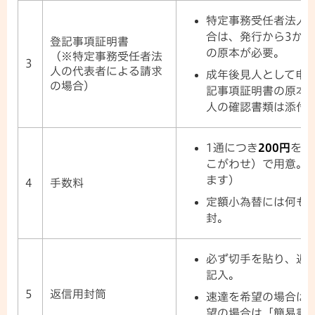
特定事務受任者法人
合は、発行から3か
登記事項証明書
の原本が必要。
（※特定事務受任者法
3
人の代表者による請求
成年後見人として申
の場合）
記事項証明書の原本
人の確認書類は添付
1通につき
200円
を、
こがわせ）で用意。
ます）
4
手数料
定額小為替には何も
封。
必ず切手を貼り、返
記入。
5
返信用封筒
速達を希望の場合は
望の場合は「簡易書