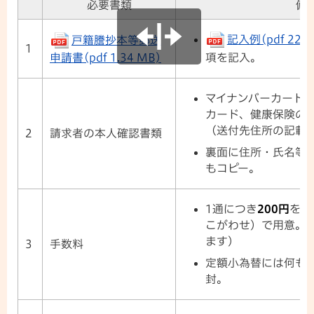
必要書類
備
記入例(pdf 225 
戸籍謄抄本等郵送
1
項を記入。
申請書(pdf 1.34 MB)
マイナンバーカード
カード、健康保険の
（送付先住所の記載
2
請求者の本人確認書類
裏面に住所・氏名等
もコピー。
1通につき
200円
を、
こがわせ）で用意。
ます）
3
手数料
定額小為替には何も
封。