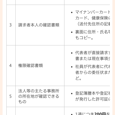
マイナンバーカード
カード、健康保険の
（送付先住所の記載
3
請求者本人の確認書類
裏面に住所・氏名等
もコピー。
代表者が直接請求す
書または現在事項全
4
権限確認書類
社員が代表者に代わ
者からの委任状また
ど。
法人等の主たる事務所
登記簿謄本や登記事
5
の所在地が確認できる
が発行した許可証の
もの
1通につき
200円
を、