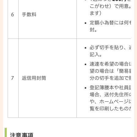
こがわせ）で用意。
ます）
6
手数料
定額小為替には何も
封。
必ず切手を貼り、返
記入。
速達を希望の場合は
望の場合は「簡易書
分の切手を追加で貼
7
返信用封筒
登記簿謄本や社員証
場合、送付先住所の
や、ホームページに
覧を印刷したものが
注意事項