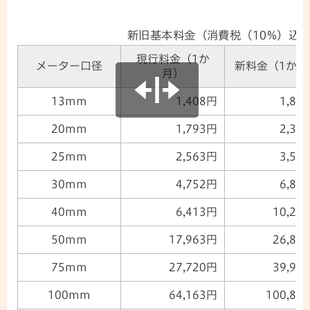
新旧基本料金（消費税（10%）込
現行料金（1か
メーター口径
新料金（1か月
月）
13mm
1,408円
1,85
20mm
1,793円
2,36
25mm
2,563円
3,56
30mm
4,752円
6,83
40mm
6,413円
10,27
50mm
17,963円
26,84
75mm
27,720円
39,98
100mm
64,163円
100,83