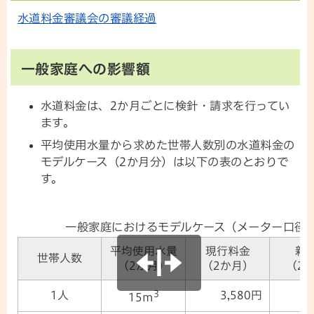
水道料金審議会の審議経過
一般家庭への影響額
水道料金は、2か月ごとに検針・請求を行ってい
ます。
平均使用水量から求めた世帯人数別の水道料金の
モデルケース（2か月分）は以下の表のとおりで
す。
一般家庭におけるモデルケース（メーター口径2
平均使用水量
現行料金
新
世帯人数
（2か月）
（2か月）
（2
3
1人
3,580円
4
15m