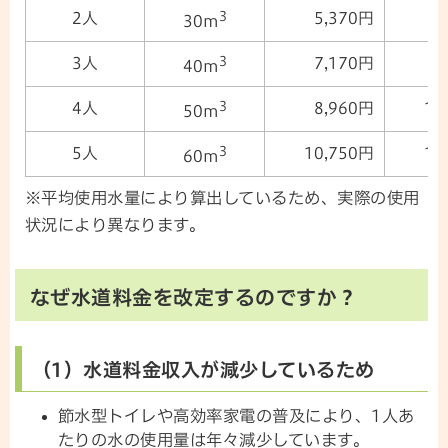
3
2人
5,370円
6
30m
3
3人
7,170円
9
40m
3
4人
8,960円
11
50m
3
5人
10,750円
13
60m
※平均使用水量により算出しているため、実際の使用
状況により異なります。
なぜ水道料金を改定するのですか？
（1）水道料金収入が減少しているため
節水型トイレや高効率家電の普及により、1人あ
たりの水の使用量は年々減少しています。