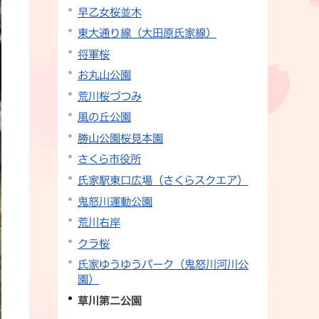
早乙女桜並木
東大通り線（大田原氏家線）
将軍桜
お丸山公園
荒川桜づつみ
風の丘公園
勝山公園桜見本園
さくら市役所
氏家駅東口広場（さくらスクエア）
鬼怒川運動公園
荒川右岸
クラ桜
氏家ゆうゆうパーク（鬼怒川河川公
園）
草川第二公園