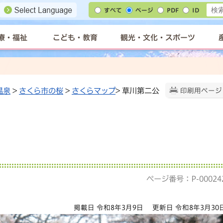
すべて
ページ
PDF
ID
療・福祉
こども・教育
観光・文化・スポーツ
温泉
>
さくら市の桜
>
さくらマップ
> 草川第二公
印刷用ページ
ページ番号：P-00024
掲載日 令和8年3月9日
更新日 令和8年3月30