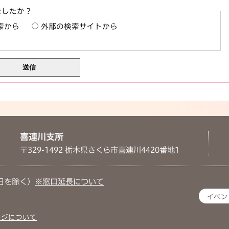
ましたか？
索から
外部の検索サイトから
喜連川支所
〒329-1492 栃木県さくら市喜連川4420番地1
日を除く）
※窓口延長について
イベン
ージについて