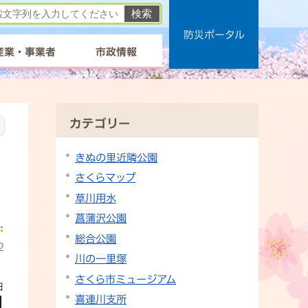
防災ポータル
産業・事業者
市政情報
カテゴリー
きぬの里近隣公園
さくらマップ
草川用水
菖蒲沢公園
総合公園
2
川の一里塚
さくら市ミュージアム
日
喜連川支所