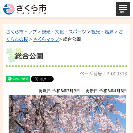
さくら市トップ
>
観光・文化・スポーツ
>
観光・温泉
>
さ
くら市の桜
>
さくらマップ
> 総合公園
総合公園
ページ番号：P-000313
掲載日 令和8年3月9日
更新日 令和8年4月8日