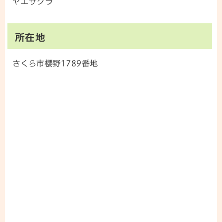
ヤエザクラ
所在地
さくら市櫻野1789番地