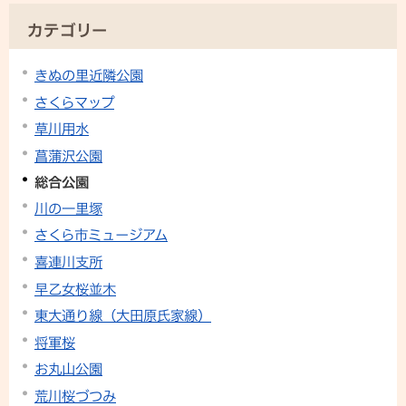
カテゴリー
きぬの里近隣公園
さくらマップ
草川用水
菖蒲沢公園
総合公園
川の一里塚
さくら市ミュージアム
喜連川支所
早乙女桜並木
東大通り線（大田原氏家線）
将軍桜
お丸山公園
荒川桜づつみ