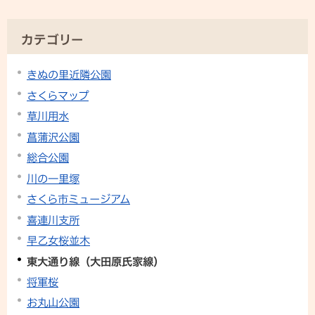
カテゴリー
きぬの里近隣公園
さくらマップ
草川用水
菖蒲沢公園
総合公園
川の一里塚
さくら市ミュージアム
喜連川支所
早乙女桜並木
東大通り線（大田原氏家線）
将軍桜
お丸山公園