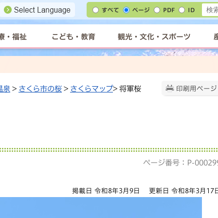
すべて
ページ
PDF
ID
療・福祉
こども・教育
観光・文化・スポーツ
温泉
>
さくら市の桜
>
さくらマップ
> 将軍桜
印刷用ページ
ページ番号：P-00029
掲載日 令和8年3月9日
更新日 令和8年3月17