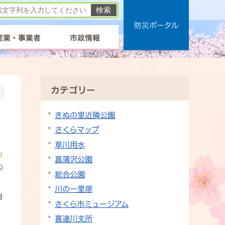
防災ポータル
産業・事業者
市政情報
カテゴリー
きぬの里近隣公園
さくらマップ
草川用水
菖蒲沢公園
9
総合公園
川の一里塚
日
さくら市ミュージアム
喜連川支所