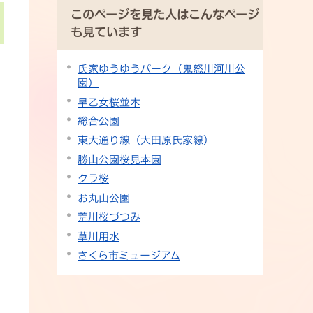
このページを見た人はこんなページ
も見ています
氏家ゆうゆうパーク（鬼怒川河川公
園）
早乙女桜並木
総合公園
東大通り線（大田原氏家線）
勝山公園桜見本園
クラ桜
お丸山公園
荒川桜づつみ
草川用水
さくら市ミュージアム