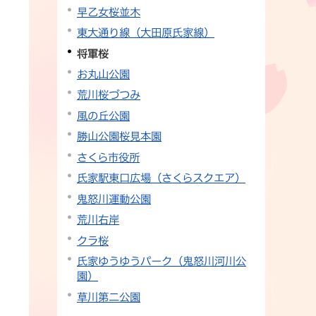
早乙女桜並木
東大通り線（大田原氏家線）
将軍桜
お丸山公園
荒川桜づつみ
風の丘公園
勝山公園桜見本園
さくら市役所
氏家駅東口広場（さくらスクエア）
鬼怒川運動公園
荒川右岸
クラ桜
氏家ゆうゆうパーク（鬼怒川河川公
園）
草川第二公園