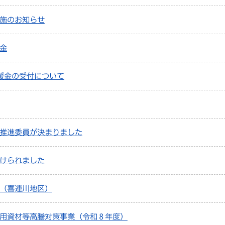
施のお知らせ
金
援金の受付について
推進委員が決まりました
けられました
（喜連川地区）
用資材等高騰対策事業（令和８年度）