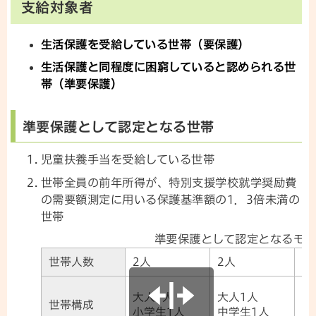
支給対象者
生活保護を受給している世帯（要保護）
生活保護と同程度に困窮していると認められる世
帯（準要保護）
準要保護として認定となる世帯
児童扶養手当を受給している世帯
世帯全員の前年所得が、特別支援学校就学奨励費
の需要額測定に用いる保護基準額の1．3倍未満の
世帯
準要保護として認定となるモデ
世帯人数
2人
2人
3
大
大人1人
大人1人
世帯構成
小
小学生1人
中学生1人