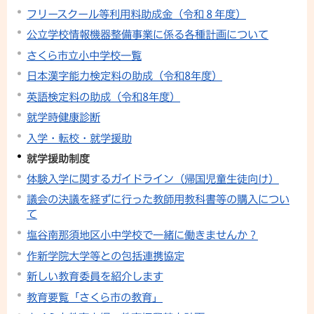
フリースクール等利用料助成金（令和８年度）
公立学校情報機器整備事業に係る各種計画について
さくら市立小中学校一覧
日本漢字能力検定料の助成（令和8年度）
英語検定料の助成（令和8年度）
就学時健康診断
入学・転校・就学援助
就学援助制度
体験入学に関するガイドライン（帰国児童生徒向け）
議会の決議を経ずに行った教師用教科書等の購入につい
て
塩谷南那須地区小中学校で一緒に働きませんか？
作新学院大学等との包括連携協定
新しい教育委員を紹介します
教育要覧「さくら市の教育」