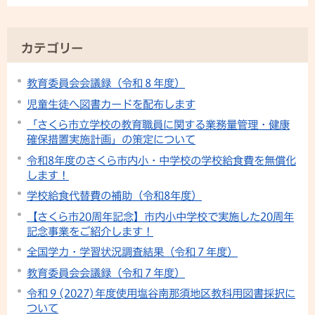
カテゴリー
教育委員会会議録（令和８年度）
児童生徒へ図書カードを配布します
「さくら市立学校の教育職員に関する業務量管理・健康
確保措置実施計画」の策定について
令和8年度のさくら市内小・中学校の学校給食費を無償化
します！
学校給食代替費の補助（令和8年度）
【さくら市20周年記念】市内小中学校で実施した20周年
記念事業をご紹介します！
全国学力・学習状況調査結果（令和７年度）
教育委員会会議録（令和７年度）
令和９(2027)年度使用塩谷南那須地区教科用図書採択に
ついて