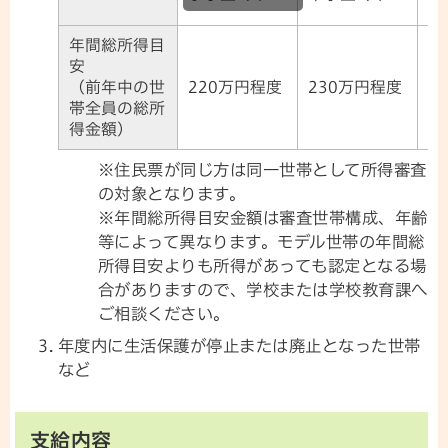
中
年間総所得目
安
（前年中の世
220万円程度
230万円程度
2
帯全員の総所
得金額）
※住民票が同じ方は同一世帯として所得審査
の対象となります。
※年間総所得目安金額は審査世帯構成、年齢
等によって異なります。モデル世帯の年間総
所得目安よりも所得があっても認定となる場
合がありますので、学校または学校教育課へ
ご相談ください。
年度内に生活保護が停止または廃止となった世帯
など
支給内容