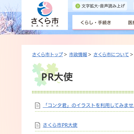
くらし・手続き
医
さくら市トップ
>
市政情報
>
さくら市について
>
PR大使
「コンタ君」のイラストを利用してみませ
さくら市PR大使