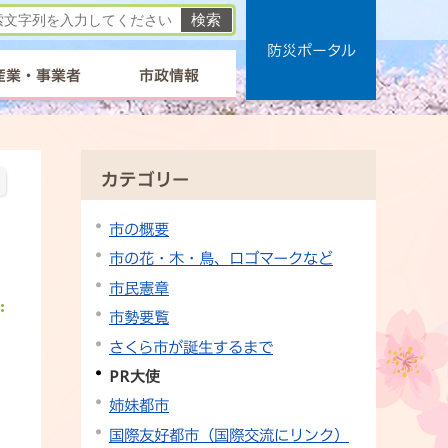
防災ポータル
産業・事業者
市政情報
カテゴリー
市の概要
市の花・木・鳥、ロゴマークなど
市民憲章
市勢要覧
さくら市が誕生するまで
PR大使
姉妹都市
国際友好都市（国際交流にリンク）