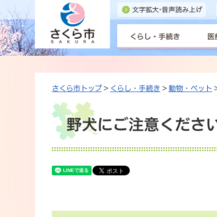
くらし・手続き
医
さくら市トップ
>
くらし・手続き
>
動物・ペット
野犬にご注意くださ