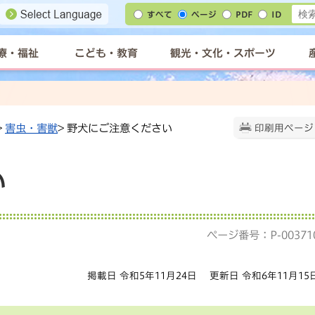
すべて
ページ
PDF
ID
療・福祉
こども・教育
観光・文化・スポーツ
>
害虫・害獣
> 野犬にご注意ください
印刷用ページ
い
ページ番号：P-00371
掲載日 令和5年11月24日
更新日 令和6年11月15