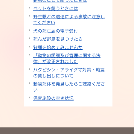
動物のことで困ったときは
ペットを飼うときには
野生獣との遭遇による事故に注意し
てください
犬の死亡届の電子受付
死んだ野鳥を見つけたら
狩猟を始めてみませんか
「動物の愛護及び管理に関する法
律」が改正されました
ハクビシン・アライグマ対策・箱罠
の貸し出しについて
動物死体を発見したらご連絡くださ
い
保育施設の空き状況