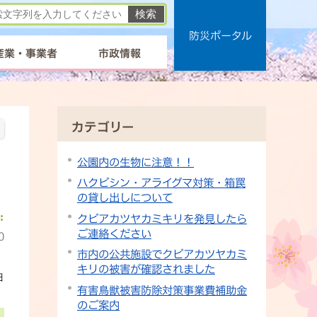
防災ポータル
産業・事業者
市政情報
カテゴリー
公園内の生物に注意！！
ハクビシン・アライグマ対策・箱罠
の貸し出しについて
クビアカツヤカミキリを発見したら
ご連絡ください
0
市内の公共施設でクビアカツヤカミ
キリの被害が確認されました
日
有害鳥獣被害防除対策事業費補助金
のご案内