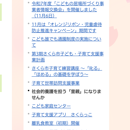
令和7年度「こどもの居場所づくり事
業者情報交換会」を開催しました
（11月6日）
11月は「オレンジリボン・児童虐待
防止推進キャンペーン」期間です
こども誰でも通園制度の実施につい
て
第3期さくら市子ども・子育て支援事
業計画
さくら市子育て練習講座 ～「叱る」
「ほめる」の基礎を学ぼう～
子育て世帯訪問支援事業
社会的養護を担う「里親」になりま
せんか
こども家庭センター
子育て支援アプリ さくらっこ
離乳食教室（初期）開催