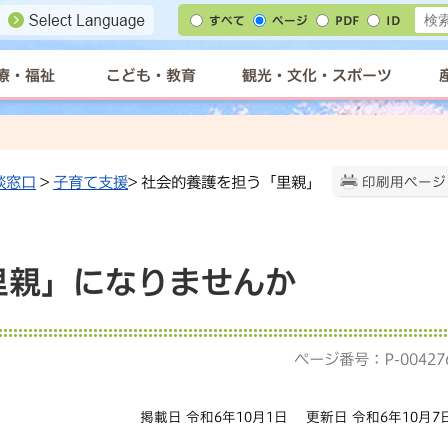
すべて
ページ
PDF
ID
療・福祉
こども・教育
観光・文化・スポーツ
談窓口
>
子育て支援
> 社会的養護を担う「里親」
印刷用ページ
里親」になりませんか
ページ番号：P-00427
掲載日 令和6年10月1日
更新日 令和6年10月7