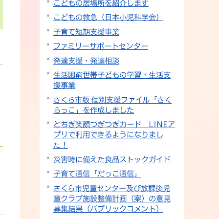
こどもの居場所を紹介します
こどもの救急（日本小児科学会）
子育て短期支援事業
ファミリーサポートセンター
発達支援・発達相談
生活困窮世帯子どもの学習・生活支
援事業
さくら市版 個別支援ファイル「さく
らっこ」を作成しました
とちぎ笑顔つぎつぎカード LINEア
プリで利用できるようになりまし
た！
災害時に備えた食品ストックガイド
子育て通信「だっこ通信」
さくら市児童センター及び放課後児
童クラブ施設整備計画（案）の意見
募集結果（パブリックコメント）