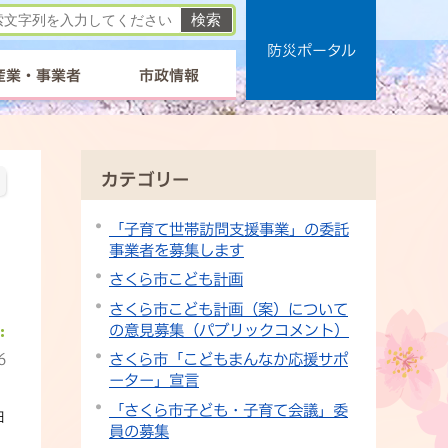
防災ポータル
産業・事業者
市政情報
カテゴリー
「子育て世帯訪問支援事業」の委託
事業者を募集します
さくら市こども計画
さくら市こども計画（案）について
の意見募集（パブリックコメント）
6
さくら市「こどもまんなか応援サポ
ーター」宣言
「さくら市子ども・子育て会議」委
日
員の募集