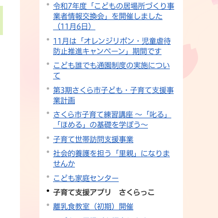
令和7年度「こどもの居場所づくり事
業者情報交換会」を開催しました
（11月6日）
11月は「オレンジリボン・児童虐待
防止推進キャンペーン」期間です
こども誰でも通園制度の実施につい
て
第3期さくら市子ども・子育て支援事
業計画
さくら市子育て練習講座 ～「叱る」
「ほめる」の基礎を学ぼう～
子育て世帯訪問支援事業
社会的養護を担う「里親」になりま
せんか
こども家庭センター
子育て支援アプリ さくらっこ
離乳食教室（初期）開催