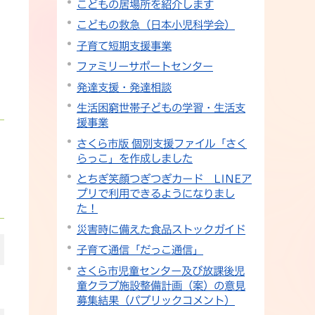
こどもの居場所を紹介します
こどもの救急（日本小児科学会）
子育て短期支援事業
ファミリーサポートセンター
発達支援・発達相談
生活困窮世帯子どもの学習・生活支
援事業
さくら市版 個別支援ファイル「さく
らっこ」を作成しました
とちぎ笑顔つぎつぎカード LINEア
プリで利用できるようになりまし
た！
災害時に備えた食品ストックガイド
子育て通信「だっこ通信」
さくら市児童センター及び放課後児
童クラブ施設整備計画（案）の意見
募集結果（パブリックコメント）