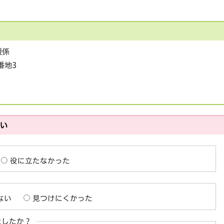
援係
番地3
さい
役に立たなかった
ない
見つけにくかった
ましたか？