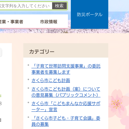
防災ポータル
産業・事業者
市政情報
カテゴリー
「子育て世帯訪問支援事業」の委託
事業者を募集します
さくら市こども計画
さくら市こども計画（案）について
の意見募集（パブリックコメント）
8
さくら市「こどもまんなか応援サポ
ーター」宣言
「さくら市子ども・子育て会議」委
日
員の募集