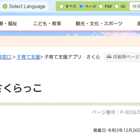
すべて
ページ
PDF
ID
療・福祉
こども・教育
観光・文化・スポーツ
談窓口
>
子育て支援
> 子育て支援アプリ さくら
印刷用ページ
さくらっこ
ページ番号：P-00367
掲載日 令和5年12月20