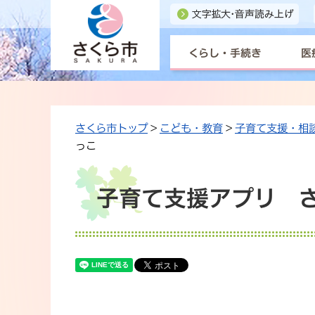
くらし・手続き
医
さくら市トップ
>
こども・教育
>
子育て支援・相
っこ
子育て支援アプリ 