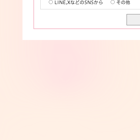
LINE,XなどのSNSから
その他