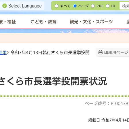
すべて
ページ
PDF
ID
療・福祉
こども・教育
観光・文化・スポーツ
結果
> 令和7年4月13日執行さくら市長選挙投開
印刷用ページ
行さくら市長選挙投開票状況
ページ番号：P-00439
掲載日 令和7年4月14