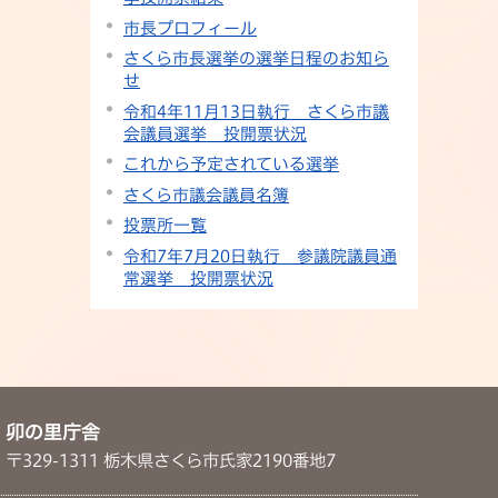
市長プロフィール
さくら市長選挙の選挙日程のお知ら
せ
令和4年11月13日執行 さくら市議
会議員選挙 投開票状況
これから予定されている選挙
さくら市議会議員名簿
投票所一覧
令和7年7月20日執行 参議院議員通
常選挙 投開票状況
卯の里庁舎
〒329-1311 栃木県さくら市氏家2190番地7