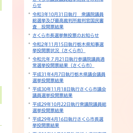
らせ
令和3年10月31日執行 衆議院議員
総選挙及び最高裁判所裁判官国民審
査 投開票結果
さくら市長選挙無投票のお知らせ
令和2年11月15日執行栃木県知事選
挙投開票状況（さくら市）
令和元年７月21日執行参議院議員通
常選挙投開票結果（さくら市）
平成31年4月7日執行栃木県議会議員
選挙投開票結果
平成30年11月18日執行さくら市議会
議員選挙投開票結果
平成29年10月22日執行衆議院議員総
選挙投開票結果
平成29年4月16日執行さくら市長選
挙投開票結果