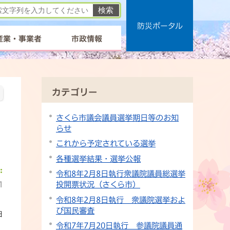
防災ポータル
産業・事業者
市政情報
カテゴリー
さくら市議会議員選挙期日等のお知
らせ
これから予定されている選挙
各種選挙結果・選挙公報
令和8年2月8日執行衆議院議員総選挙
1
投開票状況（さくら市）
令和8年2月8日執行 衆議院選挙およ
び国民審査
日
令和7年7月20日執行 参議院議員通