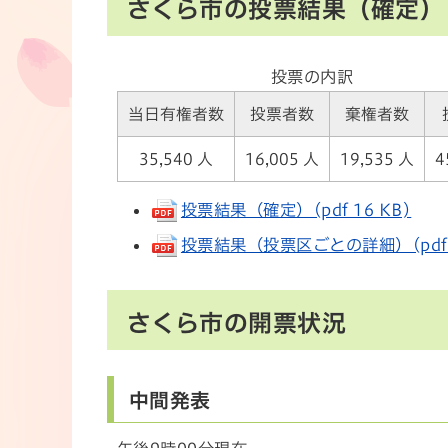
さくら市の投票結果（確定）
投票の内訳
当日有権者数
投票者数
棄権者数
35,540 人
16,005 人
19,535 人
4
投票結果（確定）(pdf 16 KB)
投票結果（投票区ごとの詳細）(pdf 6
さくら市の開票状況
中間発表