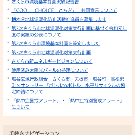
さくら市環境基本計画実績報告書
「COOL CHOICE とちぎ」 共同宣言について
栃木県地球温暖化防止活動推進員を募集します
第3次さくら市地球温暖化対策実行計画に基づく令和元年
度の実績の公表について
第2次さくら市環境基本計画を策定しました
第3次さくら市地球温暖化対策実行計画
さくら市新エネルギービジョンについて
使用済み太陽光パネルの処理について
塩谷広域行政組合・さくら市・矢板市・塩谷町・高根沢
町×サントリー 「ボトルtoボトル」水平リサイクルの協
定締結について
「熱中症警戒アラート」・「熱中症特別警戒アラート」
について
手続きナビゲーション