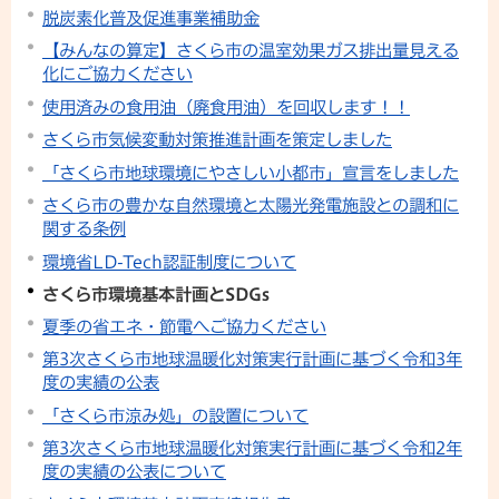
脱炭素化普及促進事業補助金
【みんなの算定】さくら市の温室効果ガス排出量見える
化にご協力ください
使用済みの食用油（廃食用油）を回収します！！
さくら市気候変動対策推進計画を策定しました
「さくら市地球環境にやさしい小都市」宣言をしました
さくら市の豊かな自然環境と太陽光発電施設との調和に
関する条例
環境省LD-Tech認証制度について
さくら市環境基本計画とSDGs
夏季の省エネ・節電へご協力ください
第3次さくら市地球温暖化対策実行計画に基づく令和3年
度の実績の公表
「さくら市涼み処」の設置について
第3次さくら市地球温暖化対策実行計画に基づく令和2年
度の実績の公表について