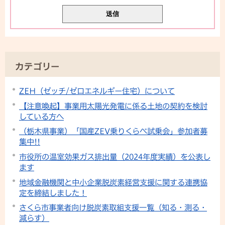
カテゴリー
ZEH（ゼッチ/ゼロエネルギー住宅）について
【注意喚起】事業用太陽光発電に係る土地の契約を検討
している方へ
（栃木県事業）「国産ZEV乗りくらべ試乗会」参加者募
集中!!
市役所の温室効果ガス排出量（2024年度実績）を公表し
ます
地域金融機関と中小企業脱炭素経営支援に関する連携協
定を締結しました！
さくら市事業者向け脱炭素取組支援一覧（知る・測る・
減らす）