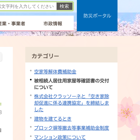
防災ポータル
産業・事業者
市政情報
カテゴリー
空家等解体費補助金
被相続人居住用家屋等確認書の交付
について
株式会社クラッソーネと「空き家除
却促進に係る連携協定」を締結しま
した
3
建物を建てるとき
ブロック塀等撤去等事業補助金制度
日
マンション政策について