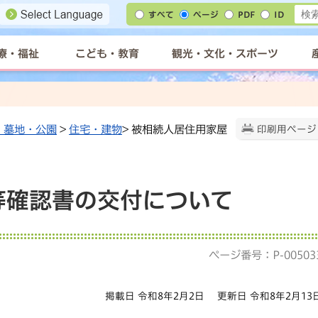
すべて
ページ
PDF
ID
療・福祉
こども・教育
観光・文化・スポーツ
・墓地・公園
>
住宅・建物
> 被相続人居住用家屋
印刷用ページ
等確認書の交付について
ページ番号：P-00503
掲載日 令和8年2月2日
更新日 令和8年2月13