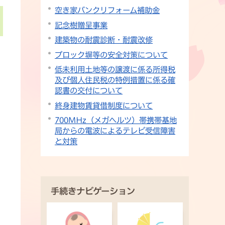
空き家バンクリフォーム補助金
記念樹贈呈事業
建築物の耐震診断・耐震改修
ブロック塀等の安全対策について
低未利用土地等の譲渡に係る所得税
及び個人住民税の特例措置に係る確
認書の交付について
終身建物賃貸借制度について
700MHz（メガヘルツ）帯携帯基地
局からの電波によるテレビ受信障害
と対策
手続きナビゲーション