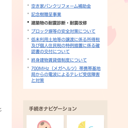
空き家バンクリフォーム補助金
記念樹贈呈事業
建築物の耐震診断・耐震改修
ブロック塀等の安全対策について
低未利用土地等の譲渡に係る所得税
及び個人住民税の特例措置に係る確
認書の交付について
終身建物賃貸借制度について
700MHz（メガヘルツ）帯携帯基地
局からの電波によるテレビ受信障害
と対策
手続きナビゲーション
化