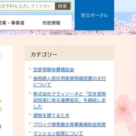
防災ポータル
産業・事業者
市政情報
カテゴリー
空家等解体費補助金
被相続人居住用家屋等確認書の交付
について
株式会社クラッソーネと「空き家除
却促進に係る連携協定」を締結しま
した
0
建物を建てるとき
ブロック塀等撤去等事業補助金制度
日
マンション政策について