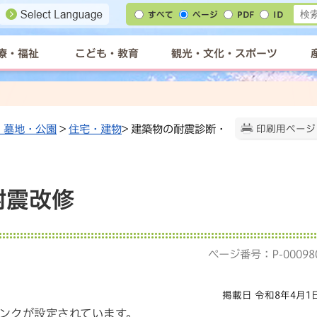
すべて
ページ
PDF
ID
療・福祉
こども・教育
観光・文化・スポーツ
・墓地・公園
>
住宅・建物
> 建築物の耐震診断・
印刷用ページ
耐震改修
ページ番号：P-00098
掲載日 令和8年4月1
ンクが設定されています。