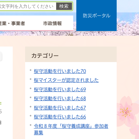
防災ポータル
産業・事業者
市政情報
カテゴリー
桜守活動を行いました70
桜マイスターが認定されました
桜守活動を行いました69
桜守活動を行いました68
桜守活動を行いました67
5
桜守活動を行いました66
日
令和８年度「桜守養成講座」参加者
募集