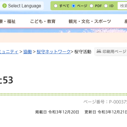
すべて
ページ
PDF
ID
療・福祉
こども・教育
観光・文化・スポーツ
ミュニティ
>
協働
>
桜守ネットワーク
> 桜守活動
印刷用ページ
53
ページ番号：P-00037
掲載日 令和3年12月20日
更新日 令和3年12月21